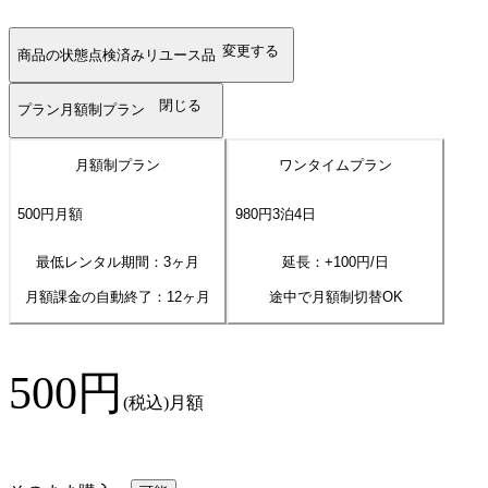
変更する
商品の状態
点検済みリユース品
閉じる
プラン
月額制プラン
月額制プラン
ワンタイムプラン
500
円
月額
980
円
3
泊
4
日
最低レンタル期間：3ヶ月
延長：+
100
円/日
月額課金の自動終了：
12
ヶ月
途中で月額制切替OK
500
円
(税込)
月額