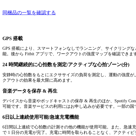
同梱品の一覧を確認する
GPS 搭載
GPS 搭載により、スマートフォンなしでランニング、サイクリング
能。後から Fitbit アプリで、ワークアウトの強度マップを確認できま
24 時間継続的に心拍数を測定/アクティブな心拍ゾーン(分)
安静時の心拍数をもとにエクササイズの負荷を測定し、運動の強度が
クアウトの効果を最大限に高めます。
音楽データを保存 & 再生
デバイスから音楽やポッドキャストの保存 & 再生のほか、Spotify Connect 
可能です。音楽サービスの利用にはお申し込みが必要です。一部の国
6日以上連続使用可能/急速充電機能
6日間以上連続で心拍数の計測その他の機能が使用可能。また、急速充電
で 1 日分の充電が完了。充電に時間を取られることなく、アクティ