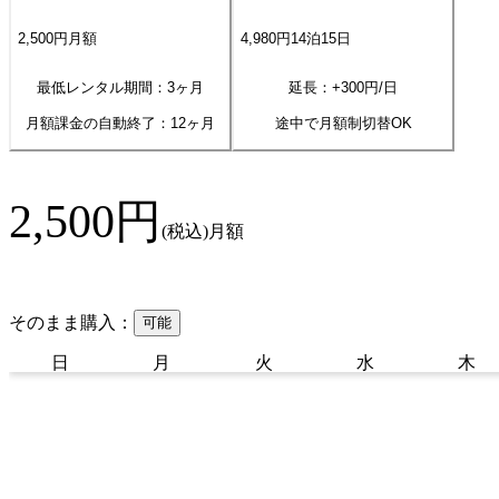
2,500
円
月額
4,980
円
14
泊
15
日
最低レンタル期間：3ヶ月
延長：+
300
円/日
月額課金の自動終了：
12
ヶ月
途中で月額制切替OK
2,500
円
(税込)
月額
そのまま購入：
可能
日
月
火
水
木