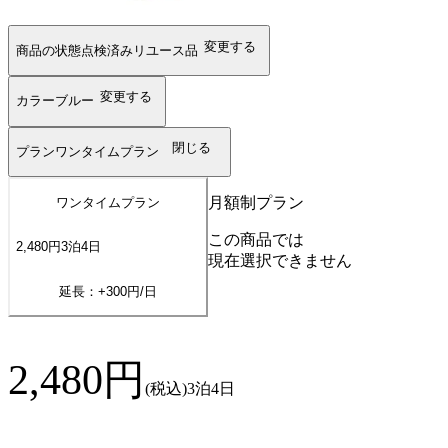
変更する
商品の状態
点検済みリユース品
変更する
カラー
ブルー
閉じる
プラン
ワンタイムプラン
月額制プラン
ワンタイムプラン
この商品では
2,480
円
3
泊
4
日
現在選択できません
延長：+
300
円/日
2,480
円
(税込)
3泊4日