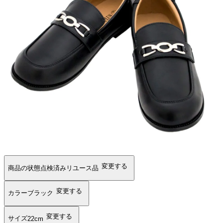
変更する
商品の状態
点検済みリユース品
変更する
カラー
ブラック
変更する
サイズ
22cm