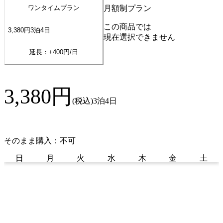
月額制プラン
ワンタイムプラン
この商品では
3,380
円
3
泊
4
日
現在選択できません
延長：+
400
円/日
3,380
円
(税込)
3泊4日
そのまま購入：不可
日
月
火
水
木
金
土