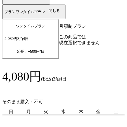
閉じる
プラン
ワンタイムプラン
月額制プラン
ワンタイムプラン
この商品では
4,080
円
3
泊
4
日
現在選択できません
延長：+
500
円/日
4,080
円
(税込)
3泊4日
そのまま購入：不可
日
月
火
水
木
金
土