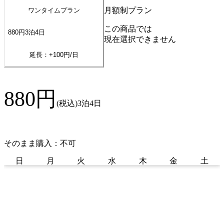
月額制プラン
ワンタイムプラン
この商品では
880
円
3
泊
4
日
現在選択できません
延長：+
100
円/日
880
円
(税込)
3泊4日
そのまま購入：不可
日
月
火
水
木
金
土