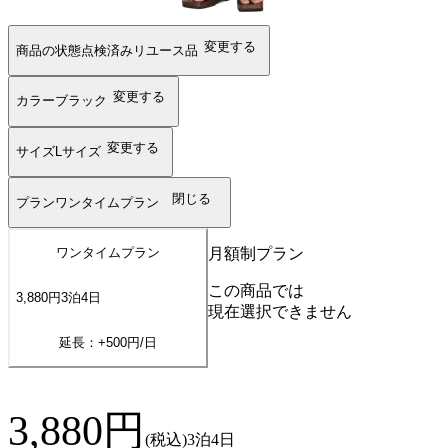
変更する
商品の状態
点検済みリユース品
変更する
カラー
ブラック
変更する
サイズ
Lサイズ
閉じる
プラン
ワンタイムプラン
月額制プラン
ワンタイムプラン
この商品では
3,880
円
3
泊
4
日
現在選択できません
延長：+
500
円/日
3,880
円
(税込)
3泊4日