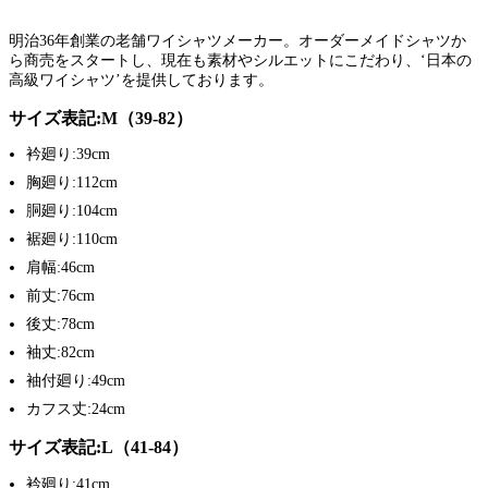
明治36年創業の老舗ワイシャツメーカー。オーダーメイドシャツか
ら商売をスタートし、現在も素材やシルエットにこだわり、‘日本の
高級ワイシャツ’を提供しております。
サイズ表記:M（39-82）
衿廻り:39cm
胸廻り:112cm
胴廻り:104cm
裾廻り:110cm
肩幅:46cm
前丈:76cm
後丈:78cm
袖丈:82cm
袖付廻り:49cm
カフス丈:24cm
サイズ表記:L（41-84）
衿廻り:41cm