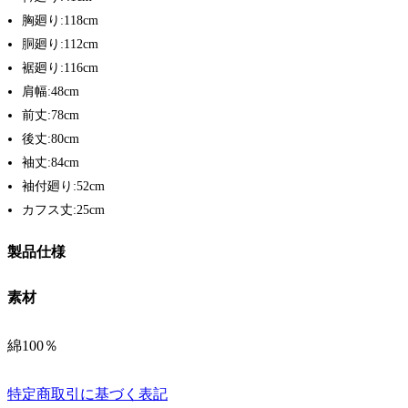
胸廻り:118cm
胴廻り:112cm
裾廻り:116cm
肩幅:48cm
前丈:78cm
後丈:80cm
袖丈:84cm
袖付廻り:52cm
カフス丈:25cm
製品仕様
素材
綿100％
特定商取引に基づく表記