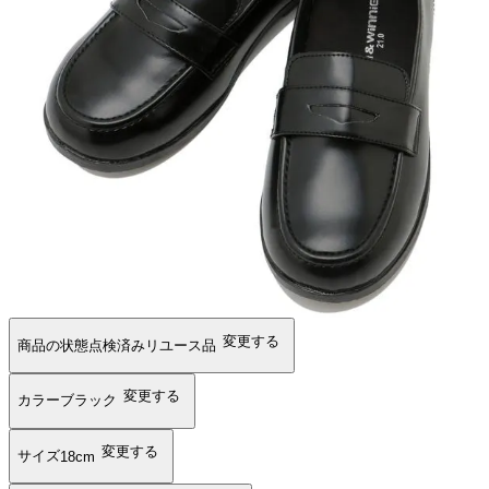
変更する
商品の状態
点検済みリユース品
変更する
カラー
ブラック
変更する
サイズ
18cm