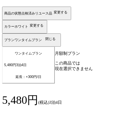
変更する
商品の状態
点検済みリユース品
変更する
カラー
ホワイト
閉じる
プラン
ワンタイムプラン
月額制プラン
ワンタイムプラン
この商品では
5,480
円
3
泊
4
日
現在選択できません
延長：+
300
円/日
5,480
円
(税込)
3泊4日