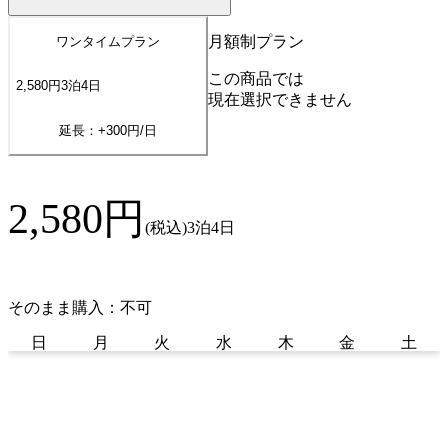
月額制プラン
ワンタイムプラン
この商品では
2,580
円
3
泊
4
日
現在選択できません
延長：+
300
円/日
2,580
円
(税込)
3泊4日
そのまま購入：不可
日
月
火
水
木
金
土