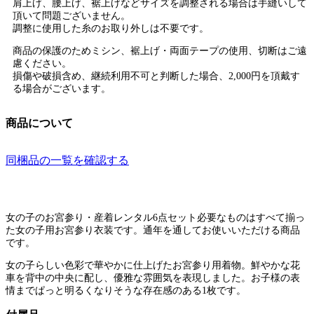
肩上げ、腰上げ、裾上げなどサイズを調整される場合は手縫いして
頂いて問題ございません。
調整に使用した糸のお取り外しは不要です。
商品の保護のためミシン、裾上げ・両面テープの使用、切断はご遠
慮ください。
損傷や破損含め、継続利用不可と判断した場合、2,000円を頂戴す
る場合がございます。
商品について
同梱品の一覧を確認する
女の子のお宮参り・産着レンタル6点セット必要なものはすべて揃っ
た女の子用お宮参り衣装です。通年を通してお使いいただける商品
です。
女の子らしい色彩で華やかに仕上げたお宮参り用着物。鮮やかな花
車を背中の中央に配し、優雅な雰囲気を表現しました。お子様の表
情までぱっと明るくなりそうな存在感のある1枚です。