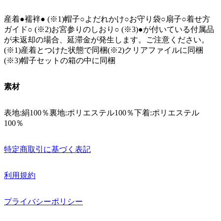
産着●襦袢● (※1)帽子○よだれかけ○お守り袋○扇子○着せ方
ガイド○ (※2)お宮参りのしおり○ (※3)●が付いている付属品
が未返却の場合、延滞金が発生します。ご注意ください。
(※1)産着とつけた状態で同梱(※2)クリアファイルに同梱
(※3)帽子セットの箱の中に同梱
素材
表地:絹100％裏地:ポリエステル100％下着:ポリエステル
100％
特定商取引に基づく表記
利用規約
プライバシーポリシー