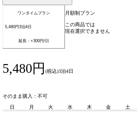
月額制プラン
ワンタイムプラン
この商品では
5,480
円
3
泊
4
日
現在選択できません
延長：+
300
円/日
5,480
円
(税込)
3泊4日
そのまま購入：不可
日
月
火
水
木
金
土