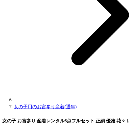
女の子用のお宮参り産着(通年)
女の子 お宮参り 産着レンタル6点フルセット 正絹 優雅 花々 