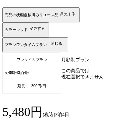
変更する
商品の状態
点検済みリユース品
変更する
カラー
レッド
閉じる
プラン
ワンタイムプラン
月額制プラン
ワンタイムプラン
この商品では
5,480
円
3
泊
4
日
現在選択できません
延長：+
300
円/日
5,480
円
(税込)
3泊4日