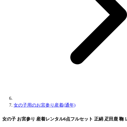
女の子用のお宮参り産着(通年)
女の子 お宮参り 産着レンタル6点フルセット 正絹 疋田鹿 鞠 