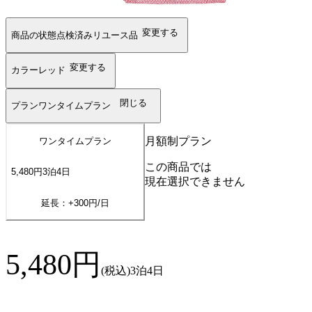
変更する
商品の状態
点検済みリユース品
変更する
カラー
レッド
閉じる
プラン
ワンタイムプラン
月額制プラン
ワンタイムプラン
この商品では
5,480
円
3
泊
4
日
現在選択できません
延長：+
300
円/日
5,480
円
(税込)
3泊4日