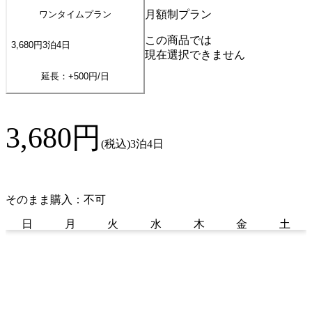
月額制プラン
ワンタイムプラン
この商品では
3,680
円
3
泊
4
日
現在選択できません
延長：+
500
円/日
3,680
円
(税込)
3泊4日
そのまま購入：不可
日
月
火
水
木
金
土