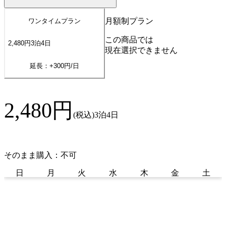
月額制プラン
ワンタイムプラン
この商品では
2,480
円
3
泊
4
日
現在選択できません
延長：+
300
円/日
2,480
円
(税込)
3泊4日
そのまま購入：不可
日
月
火
水
木
金
土