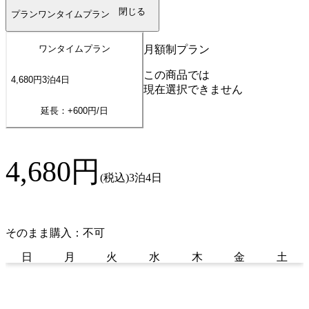
閉じる
プラン
ワンタイムプラン
月額制プラン
ワンタイムプラン
この商品では
4,680
円
3
泊
4
日
現在選択できません
延長：+
600
円/日
4,680
円
(税込)
3泊4日
そのまま購入：不可
日
月
火
水
木
金
土