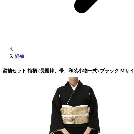
留袖
留袖セット 梅柄 (長襦袢、帯、和装小物一式) ブラック Mサ