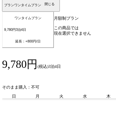
閉じる
プラン
ワンタイムプラン
月額制プラン
ワンタイムプラン
この商品では
9,780
円
3
泊
4
日
現在選択できません
延長：+
800
円/日
9,780
円
(税込)
3泊4日
そのまま購入：不可
日
月
火
水
木