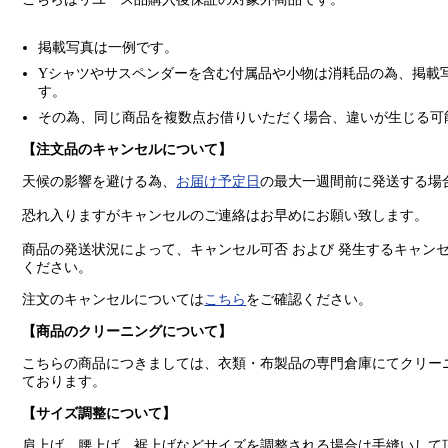
掲載写真は一例です。
Yシャツやサスペンダーを含む付属品や小物は消耗品の為、掲載
す。
その為、同じ商品を複数点お借りいただく場合、違いが生じる可
【注文品のキャンセルについて】
天候の影響を避ける為、
お届け予定日
の最大一週間前に発送する場
恐れ入りますがキャンセルのご連絡はお早めにお願い致します。
商品の発送状況によって、キャンセル可否 および 発生するキャン
ください。
注文のキャンセルについては
こちら
をご確認ください。
【商品のクリーニングについて】
こちらの商品につきましては、衣類・布製品の専門倉庫にてクリー
ております。
【サイズ調整について】
肩上げ、腰上げ、裾上げなどサイズを調整される場合は手縫いして