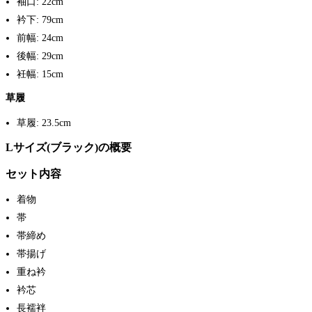
袖口: 22cm
衿下: 79cm
前幅: 24cm
後幅: 29cm
衽幅: 15cm
草履
草履: 23.5cm
Lサイズ(ブラック)の概要
セット内容
着物
帯
帯締め
帯揚げ
重ね衿
衿芯
長襦袢