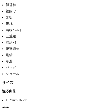
肌襦袢
裾除け
帯板
帯枕
着物ベルト
三重紐
腰紐×4
伊達締め
足袋
草履
バッグ
ショール
サイズ
適応身長
157cm〜165cm