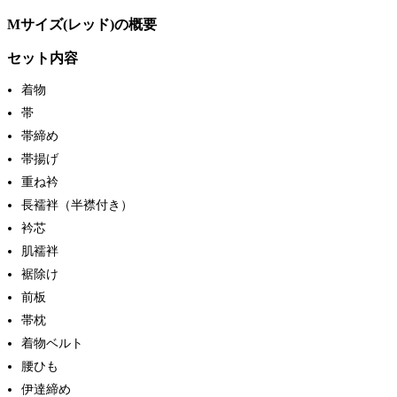
Mサイズ(レッド)の概要
セット内容
着物
帯
帯締め
帯揚げ
重ね衿
長襦袢（半襟付き）
衿芯
肌襦袢
裾除け
前板
帯枕
着物ベルト
腰ひも
伊達締め