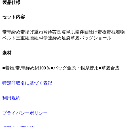
製品仕様
セット内容
帯帯締め帯揚げ重ね衿衿芯長襦袢肌襦袢裾除け帯板帯枕着物
ベルト三重紐腰紐×4伊達締め足袋草履バッグショール
素材
■着物,帯,帯締め絹100％■バッグ金糸・銀糸使用■草履合皮
特定商取引に基づく表記
利用規約
プライバシーポリシー