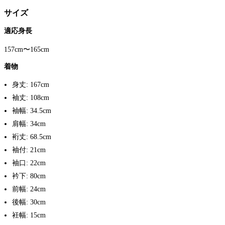
サイズ
適応身長
157cm〜165cm
着物
身丈: 167cm
袖丈: 108cm
袖幅: 34.5cm
肩幅: 34cm
裄丈: 68.5cm
袖付: 21cm
袖口: 22cm
衿下: 80cm
前幅: 24cm
後幅: 30cm
衽幅: 15cm