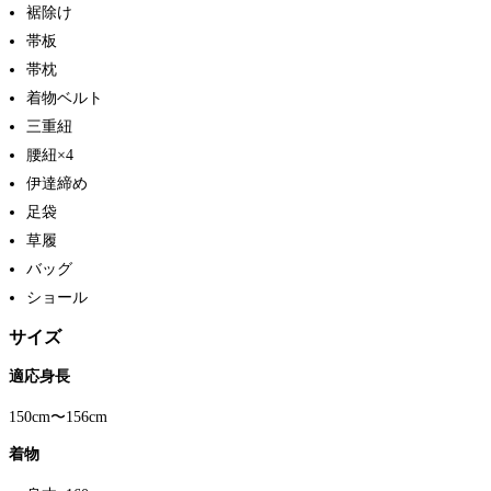
裾除け
帯板
帯枕
着物ベルト
三重紐
腰紐×4
伊達締め
足袋
草履
バッグ
ショール
サイズ
適応身長
150cm〜156cm
着物