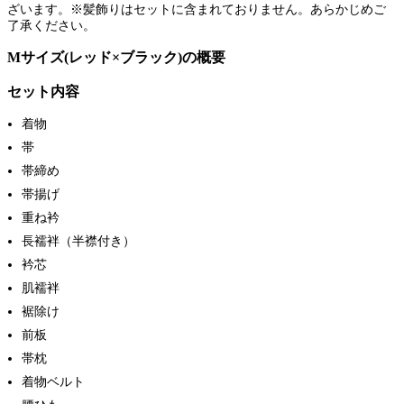
ざいます。※髪飾りはセットに含まれておりません。あらかじめご
了承ください。
Mサイズ(レッド×ブラック)の概要
セット内容
着物
帯
帯締め
帯揚げ
重ね衿
長襦袢（半襟付き）
衿芯
肌襦袢
裾除け
前板
帯枕
着物ベルト