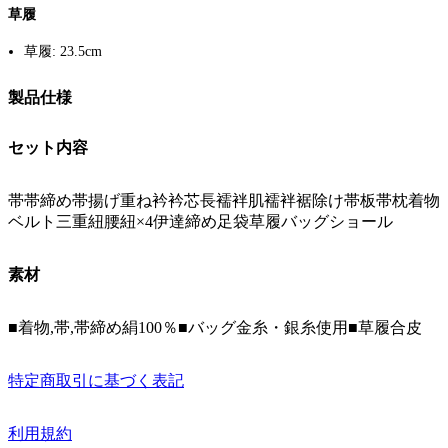
草履
草履: 23.5cm
製品仕様
セット内容
帯帯締め帯揚げ重ね衿衿芯長襦袢肌襦袢裾除け帯板帯枕着物
ベルト三重紐腰紐×4伊達締め足袋草履バッグショール
素材
■着物,帯,帯締め絹100％■バッグ金糸・銀糸使用■草履合皮
特定商取引に基づく表記
利用規約