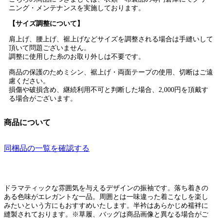
ニング・メンテナンスを実施しております。
【サイズ調整について】
肩上げ、腰上げ、裾上げなどサイズを調整される場合は手縫いして
頂いて問題ございません。
調整に使用した糸のお取り外しは不要です。
商品の保護のためミシン、裾上げ・両面テープの使用、切断はご遠
慮ください。
損傷や破損含め、継続利用不可と判断した場合、2,000円を頂戴す
る場合がございます。
商品について
同梱品の一覧を確認する
ドラマティックな雰囲気を与えるデザインの振袖です。落ち着きの
ある色味がエレガントな一品。周囲とは一味違った着こなしを楽し
みたいという方にもおすすめいたします。半衿はあらかじめ襦袢に
縫製されております。※草履、バッグは商品画像と異なる場合がご