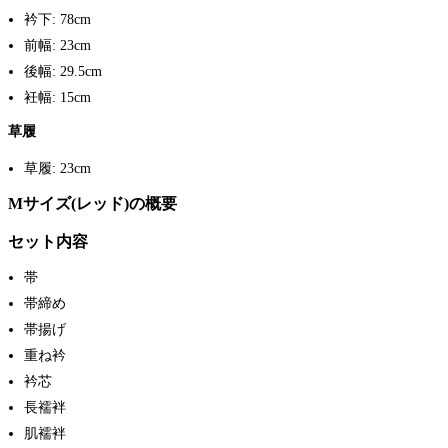
衿下: 78cm
前幅: 23cm
後幅: 29.5cm
衽幅: 15cm
草履
草履: 23cm
Mサイズ(レッド)の概要
セット内容
帯
帯締め
帯揚げ
重ね衿
衿芯
長襦袢
肌襦袢