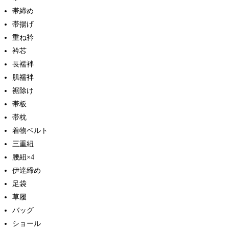
帯締め
帯揚げ
重ね衿
衿芯
長襦袢
肌襦袢
裾除け
帯板
帯枕
着物ベルト
三重紐
腰紐×4
伊達締め
足袋
草履
バッグ
ショール