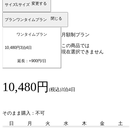
変更する
サイズ
Lサイズ
閉じる
プラン
ワンタイムプラン
月額制プラン
ワンタイムプラン
この商品では
10,480
円
3
泊
4
日
現在選択できません
延長：+
900
円/日
10,480
円
(税込)
3泊4日
そのまま購入：不可
日
月
火
水
木
金
土