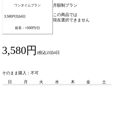
月額制プラン
ワンタイムプラン
この商品では
3,580
円
3
泊
4
日
現在選択できません
延長：+
500
円/日
3,580
円
(税込)
3泊4日
そのまま購入：不可
日
月
火
水
木
金
土