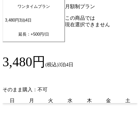
月額制プラン
ワンタイムプラン
この商品では
3,480
円
3
泊
4
日
現在選択できません
延長：+
500
円/日
3,480
円
(税込)
3泊4日
そのまま購入：不可
日
月
火
水
木
金
土