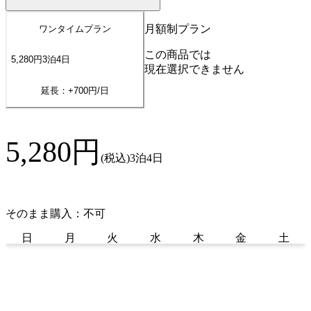
月額制プラン
ワンタイムプラン
この商品では
5,280
円
3
泊
4
日
現在選択できません
延長：+
700
円/日
5,280
円
(税込)
3泊4日
そのまま購入：不可
日
月
火
水
木
金
土