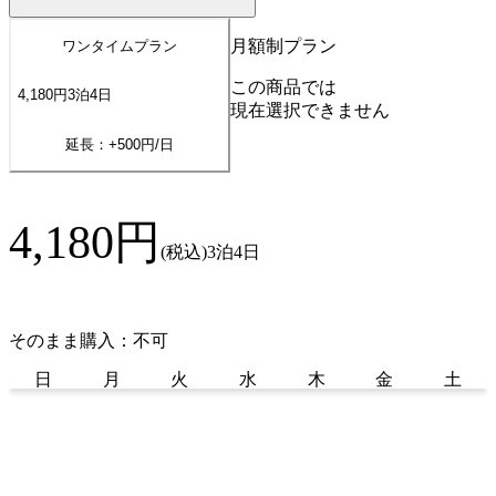
月額制プラン
ワンタイムプラン
この商品では
4,180
円
3
泊
4
日
現在選択できません
延長：+
500
円/日
4,180
円
(税込)
3泊4日
そのまま購入：不可
日
月
火
水
木
金
土