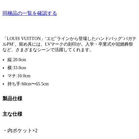
同梱品の一覧を確認する
「LOUIS VUITTON」‘エピ’ラインから登場したハンドバッグ‘バガテ
ルPM’。留め具には、LVマークの刻印が。入学・卒業式や冠婚葬祭
など、さまざまなシーンで活躍してくれます。
縦:20.0cm
横:33.0cm
マチ:10.0cm
持ち手:60cm〜65.5cm
製品仕様
主な仕様
・内ポケット×2