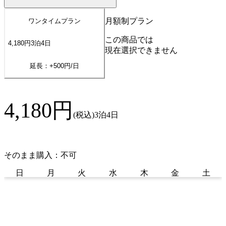
月額制プラン
ワンタイムプラン
この商品では
4,180
円
3
泊
4
日
現在選択できません
延長：+
500
円/日
4,180
円
(税込)
3泊4日
そのまま購入：不可
日
月
火
水
木
金
土