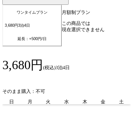
月額制プラン
ワンタイムプラン
この商品では
3,680
円
3
泊
4
日
現在選択できません
延長：+
500
円/日
3,680
円
(税込)
3泊4日
そのまま購入：不可
日
月
火
水
木
金
土