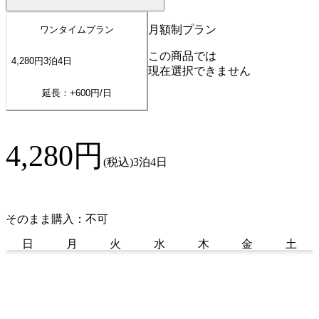
月額制プラン
ワンタイムプラン
この商品では
4,280
円
3
泊
4
日
現在選択できません
延長：+
600
円/日
4,280
円
(税込)
3泊4日
そのまま購入：不可
日
月
火
水
木
金
土