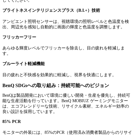
してください。
ブライトネスインテリジェンスプラス（B.I.+）技術
アンビエント照明センサーは、視聴環境の照明レベルと色温度を検
出、周辺光を感知し自動的に画面の輝度と色温度を調整します。
フリッカーフリー
あらゆる輝度レベルでフリッカーを除去し、目の疲れを軽減しま
す。
ブルーライト軽減機能
目の疲れと不快感を効果的に軽減し、視界を快適にします。
BenQ SDGsへの取り組み：持続可能へのビジョン
BenQは製品開発において環境に優しい開発・生産を優先し、持続可
能な生産活動を行っています。BenQ MOBIUZ ゲーミングモニター
は、エコフレンドリーな技術、リサイクル素材、エネルギー効率の
良い設計を採用しています。
85% PCR
モニターの外装には、85%のPCR（使用済み消費者製品からのリサイ