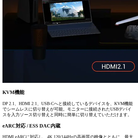
KVM機能
DP 2.1、HDMI 2.1、USB-Cへと接続しているデバイスを、KVM機能
でシームレスに切り替えが可能。モニターに接続されたUSBデバイ
スを入力ソース切り替えと同時に簡単に切り替えていただけます。
eARC対応 / ESS DAC内蔵
HDMI eARCに対応し、4K 120/144Hzの高画質の映像とともに、最大