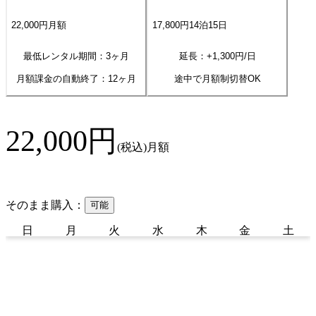
22,000
円
月額
17,800
円
14
泊
15
日
最低レンタル期間：3ヶ月
延長：+
1,300
円/日
月額課金の自動終了：
12
ヶ月
途中で月額制切替OK
22,000
円
(税込)
月額
そのまま購入：
可能
日
月
火
水
木
金
土