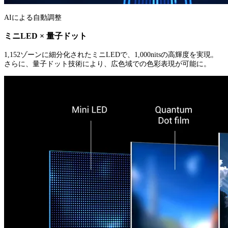
AIによる自動調整
ミニLED × 量子ドット
1,152ゾーンに細分化されたミニLEDで、1,000nitsの高輝度を実現。
さらに、量子ドット技術により、広色域での色彩表現が可能に。