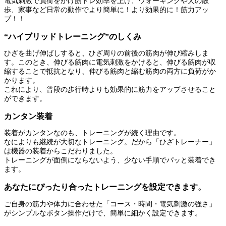
電気刺激で負荷をかけ筋トレ効率を上げ、ウォーキングや犬の散
歩、家事など日常の動作でより簡単に！より効果的に！筋力アッ
プ！！
“ハイブリッドトレーニング”のしくみ
ひざを曲げ伸ばしすると、ひざ周りの前後の筋肉が伸び縮みしま
す。このとき、伸びる筋肉に電気刺激をかけると、伸びる筋肉が収
縮することで抵抗となり、伸びる筋肉と縮む筋肉の両方に負荷がか
かります。
これにより、普段の歩行時よりも効果的に筋力をアップさせること
ができます。
カンタン装着
装着がカンタンなのも、トレーニングが続く理由です。
なによりも継続が大切なトレーニング。だから「ひざトレーナー」
は機器の装着からこだわりました。
トレーニングが面倒にならないよう、少ない手順でパッと装着でき
ます。
あなたにぴったり合ったトレーニングを設定できます。
ご自身の筋力や体力に合わせた「コース・時間・電気刺激の強さ」
がシンプルなボタン操作だけで、簡単に細かく設定できます。