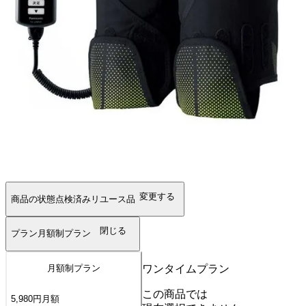
変更する
商品の状態
点検済みリユース品
閉じる
プラン
月額制プラン
ワンタイムプラン
月額制プラン
この商品では
5,980
円
月額