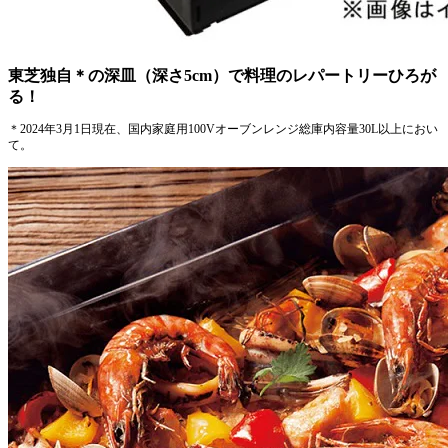
東芝独自＊の深皿（深さ5cm）で料理のレパートリーひろが
る！
＊2024年3月1日現在、国内家庭用100Vオーブンレンジ総庫内容量30L以上におい
て。