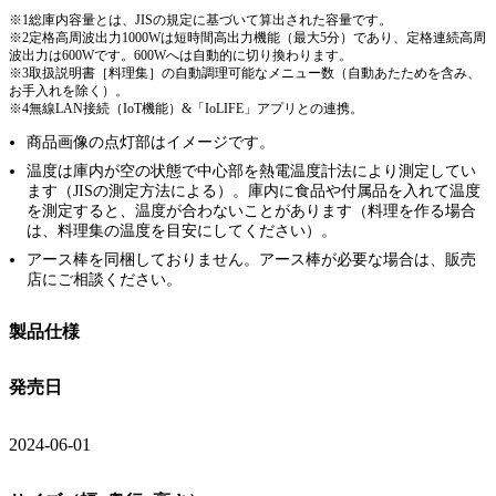
※1総庫内容量とは、JISの規定に基づいて算出された容量です。
※2定格高周波出力1000Wは短時間高出力機能（最大5分）であり、定格連続高周
波出力は600Wです。600Wへは自動的に切り換わります。
※3取扱説明書［料理集］の自動調理可能なメニュー数（自動あたためを含み、
お手入れを除く）。
※4無線LAN接続（IoT機能）&「IoLIFE」アプリとの連携。
商品画像の点灯部はイメージです。
温度は庫内が空の状態で中心部を熱電温度計法により測定してい
ます（JISの測定方法による）。庫内に食品や付属品を入れて温度
を測定すると、温度が合わないことがあります（料理を作る場合
は、料理集の温度を目安にしてください）。
アース棒を同梱しておりません。アース棒が必要な場合は、販売
店にご相談ください。
製品仕様
発売日
2024-06-01