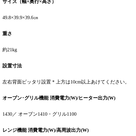
サイズ（幅×奥行×高さ）
49.8×39.9×39.6㎝
重さ
約21kg
設置寸法
左右背面ピッタリ設置＊上方は10cm以上あけてください。
オーブン･グリル機能 消費電力(W)/ヒーター出力(W)
1430／ オーブン1410・グリル1100
レンジ機能 消費電力(W)/高周波出力(W)