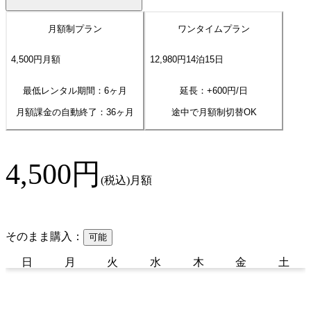
月額制プラン
ワンタイムプラン
4,500
円
月額
12,980
円
14
泊
15
日
最低レンタル期間：6ヶ月
延長：+
600
円/日
月額課金の自動終了：
36
ヶ月
途中で月額制切替OK
4,500
円
(税込)
月額
そのまま購入：
可能
日
月
火
水
木
金
土