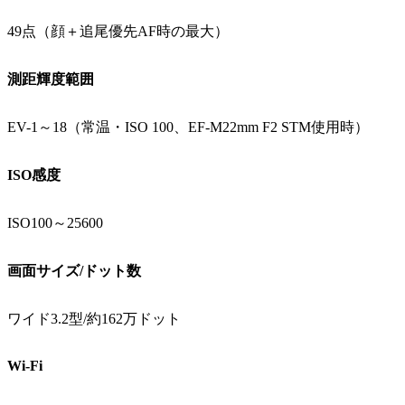
49点（顔＋追尾優先AF時の最大）
測距輝度範囲
EV-1～18（常温・ISO 100、EF-M22mm F2 STM使用時）
ISO感度
ISO100～25600
画面サイズ/ドット数
ワイド3.2型/約162万ドット
Wi-Fi