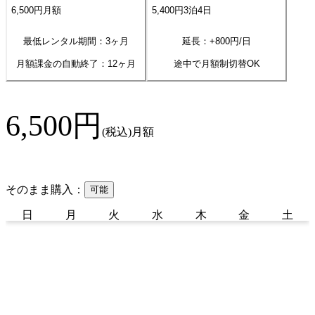
6,500
円
月額
5,400
円
3
泊
4
日
最低レンタル期間：3ヶ月
延長：+
800
円/日
月額課金の自動終了：
12
ヶ月
途中で月額制切替OK
6,500
円
(税込)
月額
そのまま購入：
可能
日
月
火
水
木
金
土