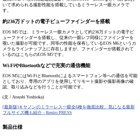
いて求められる撮影性能を搭載しているミラーレス一眼カメラで
す。
約236万ドットの電子ビューファインダーを搭載
EOS M5では、ミラーレス一眼カメラとして約236万ドットの電子ビ
ューファインダーを搭載し、従来の一眼レフ同様にファインダーを
覗いた撮影が可能です。同等の性能を保有しているEOS M6というカ
メラもラインナップ上に存在しますが、ファインダーが搭載されて
いるのはこちらのEOS M5です。
Wi-FiやBluetoothなどで充実の通信機能
EOS M5にはWi-FiとBluetoothによるスマートフォン等への通信を可能
としており、専用のアプリを使用してリモート撮影や撮影画像の確
認、取り込みなどを行うことが可能です。
(文 / Atsushi Yoshioka)
[最新版]キヤノンのミラーレス一眼全6種を徹底比較。気になる最新
フルサイズ機も紹介 - Rentio PRESS
製品仕様