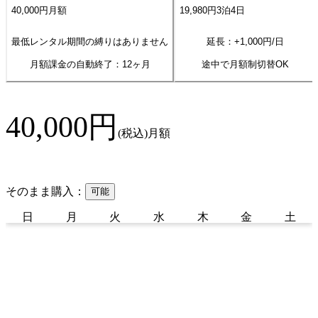
40,000
円
月額
19,980
円
3
泊
4
日
最低レンタル期間の縛りはありません
延長：+
1,000
円/日
月額課金の自動終了：
12
ヶ月
途中で月額制切替OK
40,000
円
(税込)
月額
そのまま購入：
可能
日
月
火
水
木
金
土