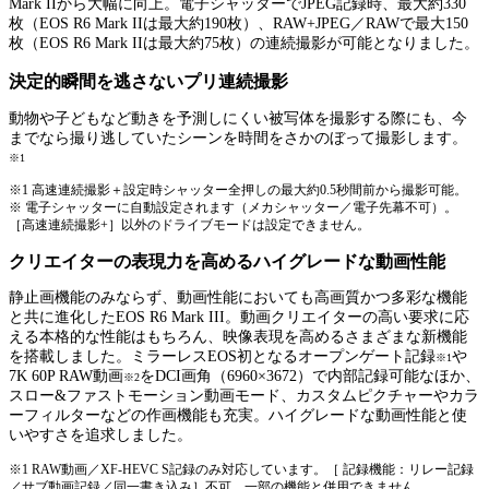
Mark IIから大幅に向上。電子シャッターでJPEG記録時、最大約330
枚（EOS R6 Mark IIは最大約190枚）、RAW+JPEG／RAWで最大150
枚（EOS R6 Mark IIは最大約75枚）の連続撮影が可能となりました。
決定的瞬間を逃さないプリ連続撮影
動物や子どもなど動きを予測しにくい被写体を撮影する際にも、今
までなら撮り逃していたシーンを時間をさかのぼって撮影します。
※1
※1 高速連続撮影＋設定時シャッター全押しの最大約0.5秒間前から撮影可能。
※ 電子シャッターに自動設定されます（メカシャッター／電子先幕不可）。
［高速連続撮影+］以外のドライブモードは設定できません。
クリエイターの表現力を高めるハイグレードな動画性能
静止画機能のみならず、動画性能においても高画質かつ多彩な機能
と共に進化したEOS R6 Mark III。動画クリエイターの高い要求に応
える本格的な性能はもちろん、映像表現を高めるさまざまな新機能
を搭載しました。ミラーレスEOS初となるオープンゲート記録
や
※1
7K 60P RAW動画
をDCI画角（6960×3672）で内部記録可能なほか、
※2
スロー&ファストモーション動画モード、カスタムピクチャーやカラ
ーフィルターなどの作画機能も充実。ハイグレードな動画性能と使
いやすさを追求しました。
※1 RAW動画／XF-HEVC S記録のみ対応しています。［ 記録機能：リレー記録
／サブ動画記録／同一書き込み］不可。一部の機能と併用できません。