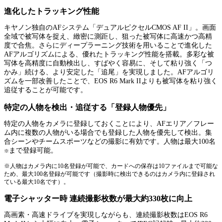
進化したトラッキング性能
キヤノン独自のAFシステム「デュアルピクセルCMOS AF II」。画面
全域で被写体を捉え、緻密に測距し、狙った被写体に高速かつ高精
度で合焦。さらにディープラーニング技術を用いることで進化した
AFアルゴリズムによる、優れたトラッキング性能を搭載。多彩な被
写体を高精度に自動検出し、すばやく容易に、そして粘り強く「つ
かみ」続ける、より安定した「追尾」を実現しました。AFアルゴリ
ズムを一部改善したことで、EOS R6 Mark IIよりも被写体を粘り強く
追従することが可能です。
特定の人物を検出・追従する「登録人物優先」
特定の人物をカメラに登録しておくことにより、AFエリア／フレー
ム内に複数の人物がいる場合でも登録した人物を優先して検出。集
合シーンやチームスポーツなどの撮影に有効です。人物は最大100名
まで登録可能。
※
※人物はカメラ内に10名登録が可能で、カードへの保存は10ファイルまで可能な
ため、最大100名登録が可能です（撮影時に検出できるのはカメラ内に登録され
ている最大10名です）。
電子シャッター時 連続撮影枚数が最大約330枚に向上
高画素・高速ドライブを実現しながらも、連続撮影枚数はEOS R6