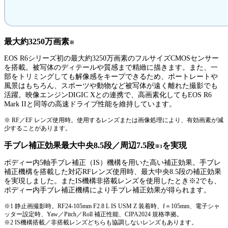
最大約3250万画素
※
EOS R6シリーズ初の最大約3250万画素のフルサイズCMOSセンサー
を搭載。被写体のディテールや質感まで精緻に描きます。また、一
部をトリミングしても解像感をキープできるため、ポートレートや
風景はもちろん、スポーツや動物など被写体が遠く離れた撮影でも
活躍。映像エンジンDIGIC Xとの連携で、高画素化してもEOS R6
Mark IIと同等の高速ドライブ性能を維持しています。
※ RF／EF レンズ使用時。使用するレンズまたは画像処理により、有効画素が減
少することがあります。
手ブレ補正効果最大中央8.5段／周辺7.5段
を実現
※1
ボディー内5軸手ブレ補正（IS）機構を用いた高い補正効果。手ブレ
補正機構を搭載した対応RFレンズ使用時、最大中央8.5段の補正効果
を実現しました。またIS機構非搭載レンズを使用したとき※2でも、
ボディー内手ブレ補正機構により手ブレ補正効果が得られます。
※1 静止画撮影時。RF24-105mm F2.8 L IS USM Z 装着時、f＝105mm、電子シャ
ッター設定時、Yaw／Pitch／Roll 補正性能、CIPA2024 規格準拠。
※2 IS機構搭載／非搭載レンズどちらも協調しないレンズもあります。