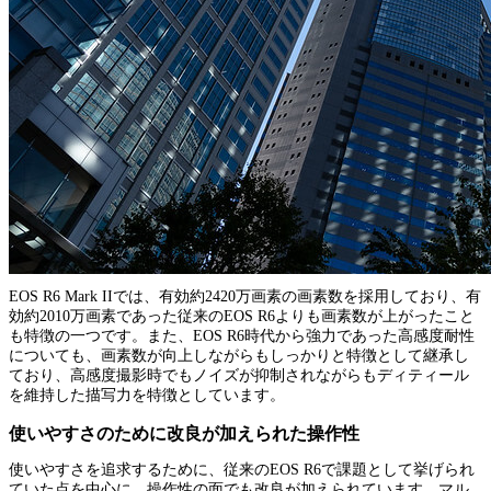
EOS R6 Mark IIでは、有効約2420万画素の画素数を採用しており、有
効約2010万画素であった従来のEOS R6よりも画素数が上がったこと
も特徴の一つです。また、EOS R6時代から強力であった高感度耐性
についても、画素数が向上しながらもしっかりと特徴として継承し
ており、高感度撮影時でもノイズが抑制されながらもディティール
を維持した描写力を特徴としています。
使いやすさのために改良が加えられた操作性
使いやすさを追求するために、従来のEOS R6で課題として挙げられ
ていた点を中心に、操作性の面でも改良が加えられています。マル