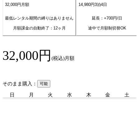
32,000
円
月額
14,980
円
3
泊
4
日
最低レンタル期間の縛りはありません
延長：+
700
円/日
月額課金の自動終了：
12
ヶ月
途中で月額制切替OK
32,000
円
(税込)
月額
そのまま購入：
可能
日
月
火
水
木
金
土