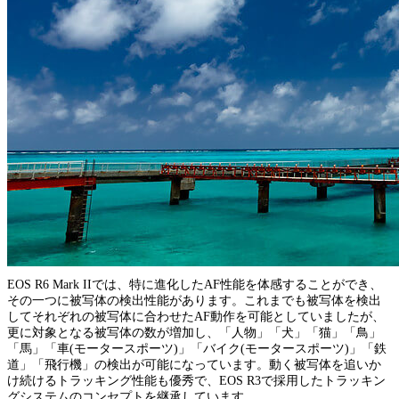
EOS R6 Mark IIでは、特に進化したAF性能を体感することができ、
その一つに被写体の検出性能があります。これまでも被写体を検出
してそれぞれの被写体に合わせたAF動作を可能としていましたが、
更に対象となる被写体の数が増加し、「人物」「犬」「猫」「鳥」
「馬」「車(モータースポーツ)」「バイク(モータースポーツ)」「鉄
道」「飛行機」の検出が可能になっています。動く被写体を追いか
け続けるトラッキング性能も優秀で、EOS R3で採用したトラッキン
グシステムのコンセプトを継承しています。