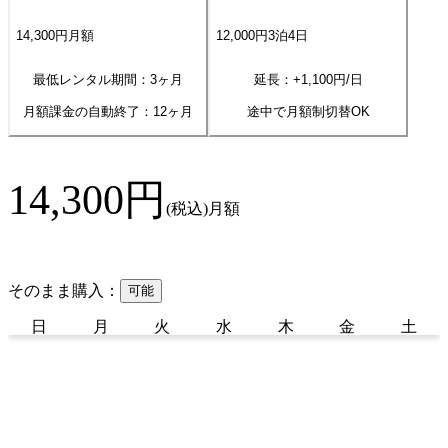
14,300
円
月額
12,000
円
3
泊
4
日
最低レンタル期間：3ヶ月
延長：+
1,100
円/日
月額課金の自動終了：
12
ヶ月
途中で月額制切替OK
14,300
円
(税込)
月額
そのまま購入：
可能
日
月
火
水
木
金
土