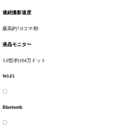
連続撮影速度
最高約7.0コマ/秒
液晶モニター
3.0型/約104万ドット
Wi-Fi
〇
Bluetooth
〇