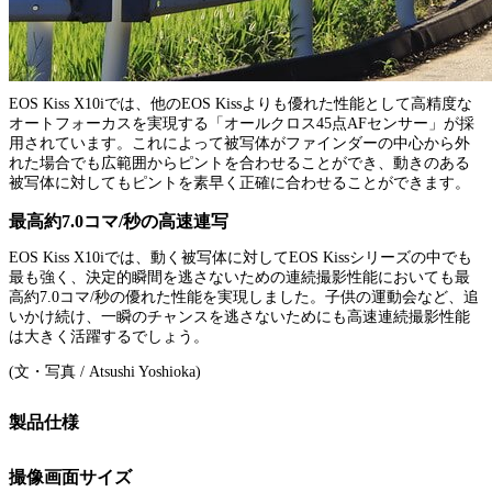
EOS Kiss X10iでは、他のEOS Kissよりも優れた性能として高精度な
オートフォーカスを実現する「オールクロス45点AFセンサー」が採
用されています。これによって被写体がファインダーの中心から外
れた場合でも広範囲からピントを合わせることができ、動きのある
被写体に対してもピントを素早く正確に合わせることができます。
最高約7.0コマ/秒の高速連写
EOS Kiss X10iでは、動く被写体に対してEOS Kissシリーズの中でも
最も強く、決定的瞬間を逃さないための連続撮影性能においても最
高約7.0コマ/秒の優れた性能を実現しました。子供の運動会など、追
いかけ続け、一瞬のチャンスを逃さないためにも高速連続撮影性能
は大きく活躍するでしょう。
(文・写真 / Atsushi Yoshioka)
製品仕様
撮像画面サイズ