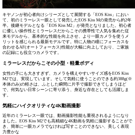
キヤノンが初心者向けシリーズとして展開する「EOS Kiss」におい
て、初のミラーレス一眼として発売したEOS Kiss Mの発売から約2年
半。後継モデルとなる「EOS Kiss M2」が発売となりました。初心者
に優しい操作性とミラーレスだからこその携帯性で人気を集めた従
来モデルから、基本的な性能を向上させ、より一眼カメラを使うメ
リットを感じられる最新モデルです。特に人物の瞳にフォーカスを
合わせるAF(オートフォーカス)性能が大幅に向上しており、ご家族
の記録にも役立つカメラです。
ミラーレスだからこその小型・軽量ボディ
女性の手にも大きすぎず、カメラを構えやすいサイズ感をEOS Kiss
M2では、実現しています。そして気軽に使うことのできる約388g(※
本体のみ)の軽さは、ふとした瞬間に片手で撮影できてしまうほど
で、何気ない日常シーンに寄り添う、身近な存在としても活躍しま
す。
気軽にハイクオリティな4K動画撮影
近年のミラーレス一眼では、動画撮影性能も重視されるようになり
ました。EOS Kiss M2でも高精細な4K動画を気軽に撮影することがで
き、簡単に一眼カメラでなければ写すことのできない、美しく表現
力豊かな