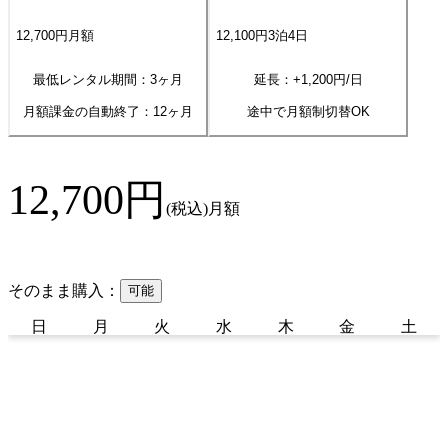
12,700
円
月額
12,100
円
3
泊
4
日
最低レンタル期間：3ヶ月
延長：+
1,200
円/日
月額課金の自動終了：
12
ヶ月
途中で月額制切替OK
12,700
円
(税込)
月額
そのまま購入：
可能
日
月
火
水
木
金
土