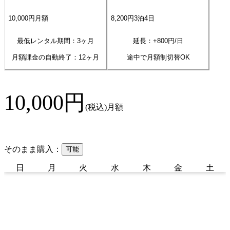
10,000
円
月額
8,200
円
3
泊
4
日
最低レンタル期間：3ヶ月
延長：+
800
円/日
月額課金の自動終了：
12
ヶ月
途中で月額制切替OK
10,000
円
(税込)
月額
そのまま購入：
可能
日
月
火
水
木
金
土