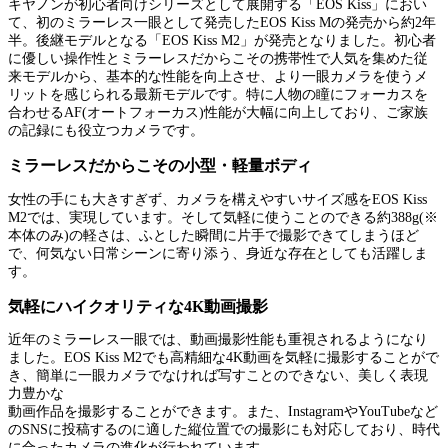
キヤノンが初心者向けシリーズとして展開する「EOS Kiss」におい
て、初のミラーレス一眼として発売したEOS Kiss Mの発売から約2年
半。後継モデルとなる「EOS Kiss M2」が発売となりました。初心者
に優しい操作性とミラーレスだからこその携帯性で人気を集めた従
来モデルから、基本的な性能を向上させ、より一眼カメラを使うメ
リットを感じられる最新モデルです。特に人物の瞳にフォーカスを
合わせるAF(オートフォーカス)性能が大幅に向上しており、ご家族
の記録にも役立つカメラです。
ミラーレスだからこその小型・軽量ボディ
女性の手にも大きすぎず、カメラを構えやすいサイズ感をEOS Kiss
M2では、実現しています。そして気軽に使うことのできる約388g(※
本体のみ)の軽さは、ふとした瞬間に片手で撮影できてしまうほど
で、何気ない日常シーンに寄り添う、身近な存在としても活躍しま
す。
気軽にハイクオリティな4K動画撮影
近年のミラーレス一眼では、動画撮影性能も重視されるようになり
ました。EOS Kiss M2でも高精細な4K動画を気軽に撮影することがで
き、簡単に一眼カメラでなければ写すことのできない、美しく表現
力豊かな
動画作品を撮影することができます。また、InstagramやYouTubeなど
のSNSに投稿するのに適した縦位置での撮影にも対応しており、時代
に合ったカメラの進化が行われています。