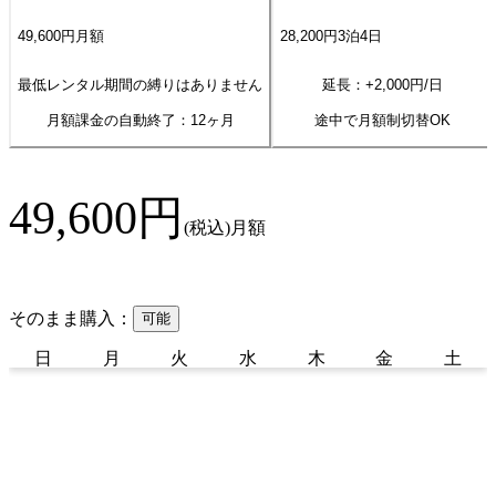
49,600
円
月額
28,200
円
3
泊
4
日
最低レンタル期間の縛りはありません
延長：+
2,000
円/日
月額課金の自動終了：
12
ヶ月
途中で月額制切替OK
49,600
円
(税込)
月額
そのまま購入：
可能
日
月
火
水
木
金
土