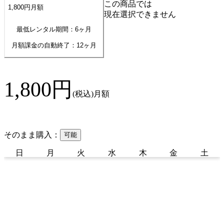
この商品では
1,800
円
月額
現在選択できません
最低レンタル期間：6ヶ月
月額課金の自動終了：
12
ヶ月
1,800
円
(税込)
月額
そのまま購入：
可能
日
月
火
水
木
金
土