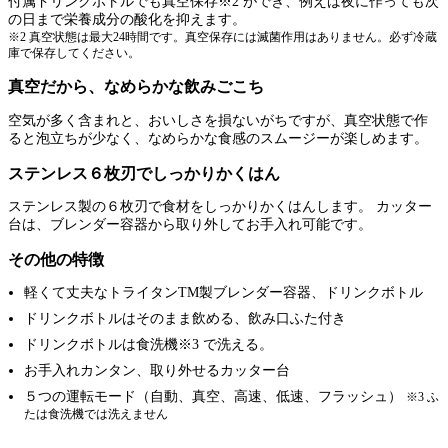
付属ドリンクボトルでも真空保存※2 ができ、例えば夜に作っても次
の日まで栄養成分の酸化を抑えます。
※2 真空状態は最大24時間です。真空保存には滅菌作用はありません。必ず冷蔵
庫で保存してください。
真空だから、なめらかな飲みごこち
空気が多く含まれと、おいしさを損ないがちですが、真空状態で作
ると泡立ちが少なく、なめらかな食感のスムージーが楽しめます。
ステンレス６枚刃でしっかりかくはん
ステンレス製の６枚刃で食材をしっかりかくはんします。 カッター
台は、ブレンダー容器から取り外してお手入れ可能です。
その他の特徴
軽くて丈夫なトライタンTM製ブレンダー容器、ドリンクボトル
ドリンクボトルはそのまま飲める、飲み口ふた付き
ドリンクボトルは食洗機※3 で洗える。
お手入れカンタン、取り外せるカッター台
５つの運転モード（自動、真空、高速、低速、フラッシュ）
※3 ふ
たは食洗機では洗えません