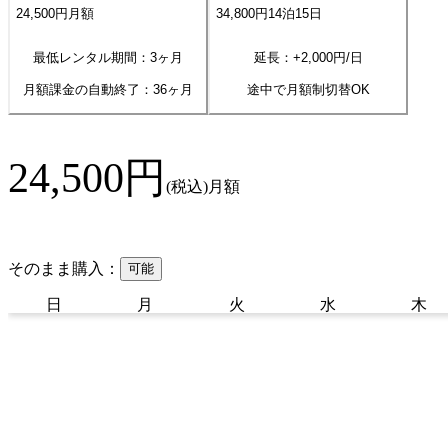
24,500
円
月額
34,800
円
14
泊
15
日
最低レンタル期間：3ヶ月
延長：+
2,000
円/日
月額課金の自動終了：
36
ヶ月
途中で月額制切替OK
24,500
円
(税込)
月額
そのまま購入：
可能
日
月
火
水
木