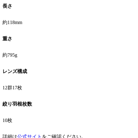
長さ
約118mm
重さ
約795g
レンズ構成
12群17枚
絞り羽根枚数
10枚
詳細は
公式サイト
をご確認ください。