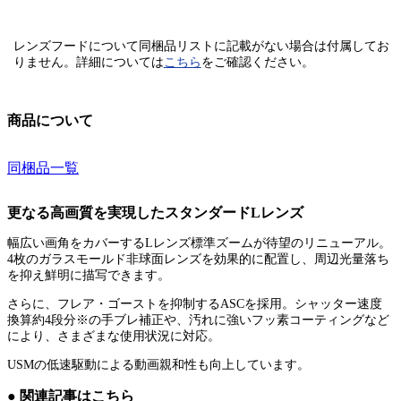
レンズフードについて同梱品リストに記載がない場合は付属してお
りません。
詳細については
こちら
をご確認ください。
商品について
同梱品一覧
更なる高画質を実現したスタンダードLレンズ
幅広い画角をカバーするLレンズ標準ズームが待望のリニューアル。
4枚のガラスモールド非球面レンズを効果的に配置し、周辺光量落ち
を抑え鮮明に描写できます。
さらに、フレア・ゴーストを抑制するASCを採用。シャッター速度
換算約4段分※の手ブレ補正や、汚れに強いフッ素コーティングなど
により、さまざまな使用状況に対応。
USMの低速駆動による動画親和性も向上しています。
● 関連記事はこちら