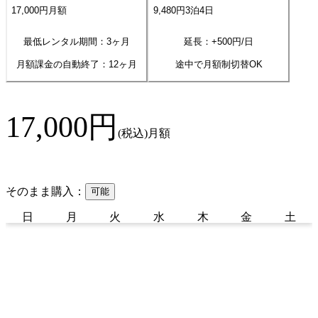
17,000
円
月額
9,480
円
3
泊
4
日
最低レンタル期間：3ヶ月
延長：+
500
円/日
月額課金の自動終了：
12
ヶ月
途中で月額制切替OK
17,000
円
(税込)
月額
そのまま購入：
可能
日
月
火
水
木
金
土