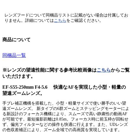
レンズフードについて同梱品リストに記載がない場合は付属してお
りません。
詳細については
こちら
をご確認ください。
商品について
同梱品一覧
※レンズの望遠性能に関する参考比較画像は
こちら
からご覧
いただけます。
EF-S55-250mm F4-5.6 快適なAFを実現した小型・軽量の
望遠ズームレンズ。
手ブレ補正機構を搭載した、小型・軽量サイズで使い勝手のいい望
遠ズームレンズ。 新タイプの6群ズームとステッピングモーターによ
る新設計のフォーカス機構により、スムーズで高い静粛性の動画AF
が可能です。最短撮影距離は0.85m。フォーカス時に前玉枠が回転せ
ず、偏光フィルターなどの操作も快適に行えます。また、UDレンズ
の色収差補正により、ズーム全域での高画質を実現しています。