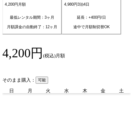
4,200
円
月額
4,980
円
3
泊
4
日
最低レンタル期間：3ヶ月
延長：+
400
円/日
月額課金の自動終了：
12
ヶ月
途中で月額制切替OK
4,200
円
(税込)
月額
そのまま購入：
可能
日
月
火
水
木
金
土