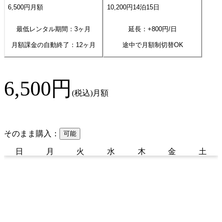
6,500
円
月額
10,200
円
14
泊
15
日
最低レンタル期間：3ヶ月
延長：+
800
円/日
月額課金の自動終了：
12
ヶ月
途中で月額制切替OK
6,500
円
(税込)
月額
そのまま購入：
可能
日
月
火
水
木
金
土