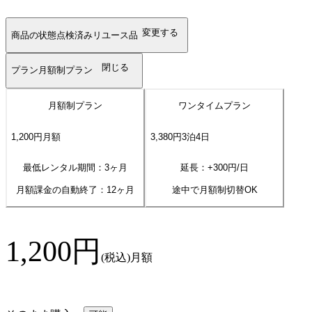
変更する
商品の状態
点検済みリユース品
閉じる
プラン
月額制プラン
月額制プラン
ワンタイムプラン
1,200
円
月額
3,380
円
3
泊
4
日
最低レンタル期間：3ヶ月
延長：+
300
円/日
月額課金の自動終了：
12
ヶ月
途中で月額制切替OK
1,200
円
(税込)
月額