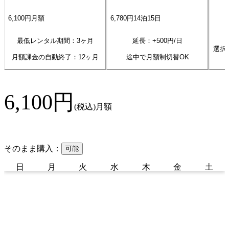
6,100
円
月額
6,780
円
14
泊
15
日
最低レンタル期間：3ヶ月
延長：+
500
円/日
選択
月額課金の自動終了：
12
ヶ月
途中で月額制切替OK
6,100
円
(税込)
月額
そのまま購入：
可能
日
月
火
水
木
金
土