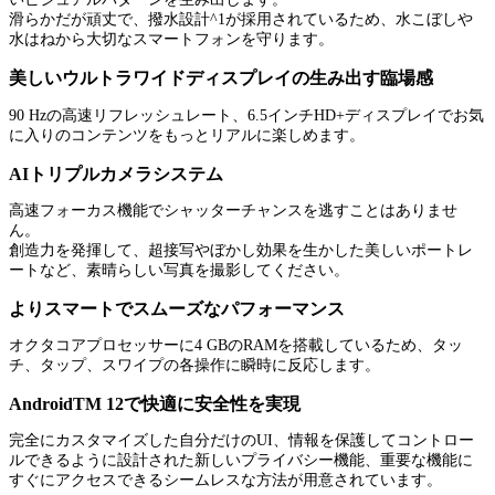
滑らかだが頑丈で、撥水設計^1が採用されているため、水こぼしや
水はねから大切なスマートフォンを守ります。
美しいウルトラワイドディスプレイの生み出す臨場感
90 Hzの高速リフレッシュレート、6.5インチHD+ディスプレイでお気
に入りのコンテンツをもっとリアルに楽しめます。
AIトリプルカメラシステム
高速フォーカス機能でシャッターチャンスを逃すことはありませ
ん。
創造力を発揮して、超接写やぼかし効果を生かした美しいポートレ
ートなど、素晴らしい写真を撮影してください。
よりスマートでスムーズなパフォーマンス
オクタコアプロセッサーに4 GBのRAMを搭載しているため、タッ
チ、タップ、スワイプの各操作に瞬時に反応します。
AndroidTM 12で快適に安全性を実現
完全にカスタマイズした自分だけのUI、情報を保護してコントロー
ルできるように設計された新しいプライバシー機能、重要な機能に
すぐにアクセスできるシームレスな方法が用意されています。