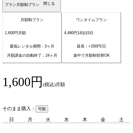
閉じる
プラン
月額制プラン
月額制プラン
ワンタイムプラン
1,600
円
月額
4,480
円
14
泊
15
日
最低レンタル期間：3ヶ月
延長：+
200
円/日
月額課金の自動終了：
24
ヶ月
途中で月額制切替OK
1,600
円
(税込)
月額
そのまま購入：
可能
日
月
火
水
木
金
土