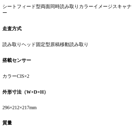
シートフィード型両面同時読み取りカラーイメージスキャナ
ー
走査方式
読み取りヘッド固定型原稿移動読み取り
搭載センサー
カラーCIS×2
外形寸法（W×D×H）
296×212×217mm
質量