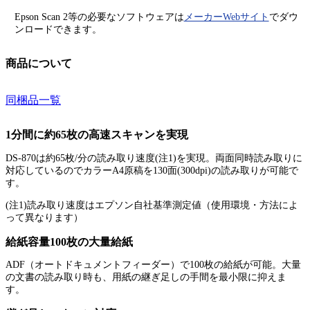
Epson Scan 2等の必要なソフトウェアは
メーカーWebサイト
でダウ
ンロードできます。
商品について
同梱品一覧
1分間に約65枚の高速スキャンを実現
DS-870は約65枚/分の読み取り速度(注1)を実現。両面同時読み取りに
対応しているのでカラーA4原稿を130面(300dpi)の読み取りが可能で
す。
(注1)読み取り速度はエプソン自社基準測定値（使用環境・方法によ
って異なります）
給紙容量100枚の大量給紙
ADF（オートドキュメントフィーダー）で100枚の給紙が可能。大量
の文書の読み取り時も、用紙の継ぎ足しの手間を最小限に抑えま
す。