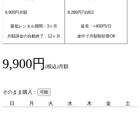
9,900
円
月額
8,280
円
7
泊
8
日
最低レンタル期間：3ヶ月
延長：+
400
円/日
月額課金の自動終了：
12
ヶ月
途中で月額制切替OK
9,900
円
(税込)
月額
そのまま購入：
可能
日
月
火
水
木
金
土