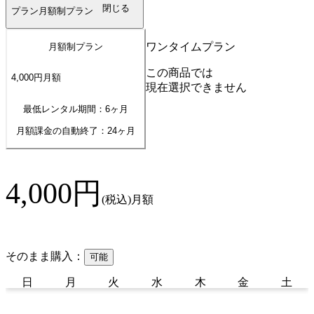
閉じる
プラン
月額制プラン
ワンタイムプラン
月額制プラン
この商品では
4,000
円
月額
現在選択できません
最低レンタル期間：6ヶ月
月額課金の自動終了：
24
ヶ月
4,000
円
(税込)
月額
そのまま購入：
可能
日
月
火
水
木
金
土