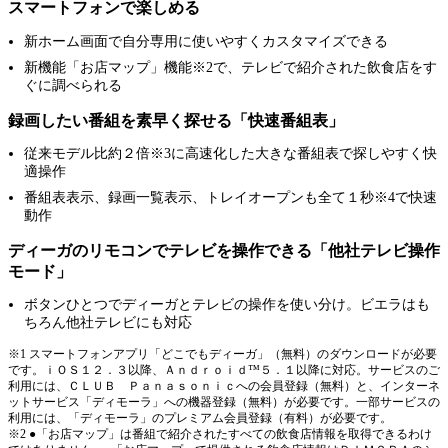
スマートフォンで楽しめる
新ホーム画面で自分専用に使いやすくカスタマイズできる
新機能「お店マップ」機能※2で、テレビで紹介された飲食店をす
ぐに調べられる
録画したい番組を素早く探せる「快速番組表」
従来モデル比約２倍※3に高速化した大きな番組表で探しやすく快
適操作
番組表表示、録画一覧表示、トレイオープンも全て１秒※4で快速
動作
ディーガのリモコンでテレビを操作できる「他社テレビ操作
モード」
ボタンひとつでディーガとテレビの操作を使い分け。ビエラはも
ちろん他社テレビにも対応
※1 スマートフォンアプリ「どこでもディーガ」（無料）のダウンロードが必要
です。ｉＯＳ１２．３以降、Ａｎｄｒｏｉｄ™５．１以降に対応。サービスのご
利用には、ＣＬＵＢ Ｐａｎａｓｏｎｉｃへの会員登録（無料）と、インターネ
ットサービス「ディモーラ」への機器登録（無料）が必要です。一部サービスの
利用には、「ディモーラ」のプレミアム会員登録（有料）が必要です。
※2 ●「お店マップ」は番組で紹介されたすべての飲食店情報を取得できるわけ