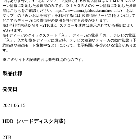
ではありません。●「お店マップ」で提供される飲食店情報はＤＩＭＯＲＡのシ
ーン情報に対応した放送局のみです。ＤＩＭＯＲＡのシーン情報に対応した放送
局はこちらをご確認ください。https://www.dimora.jp/about/scene/area-info/●「お店
マップ」の「近いお店を探す」を利用するには[位置情報サービス]をオンにして
どこでもディーガに位置情報の使用を許可する必要があります。
※3 当社従来品ＤＭＲ－2T101比。スクロール速度は表示されている番組により
変わります。
※4 ディーガのクイックスタート「入」、ディーガの電源「切」、テレビの電源
「入」、入力切換をディーガに設定時。テレビの種類やディーガの動作状態（予
約録画や録画モード変換中など）によって、表示時間が多少のびる場合がありま
す。
※ このサイトの記載内容は発売時点のものです。
製品仕様
発売日
2021-06-15
HDD（ハードディスク内蔵）
2TB