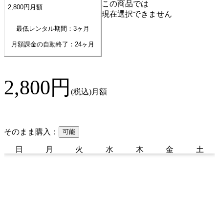
この商品では
2,800
円
月額
現在選択できません
最低レンタル期間：3ヶ月
月額課金の自動終了：
24
ヶ月
2,800
円
(税込)
月額
そのまま購入：
可能
日
月
火
水
木
金
土