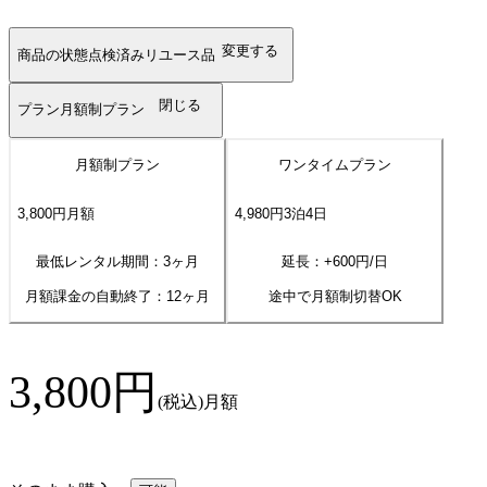
変更する
商品の状態
点検済みリユース品
閉じる
プラン
月額制プラン
月額制プラン
ワンタイムプラン
3,800
円
月額
4,980
円
3
泊
4
日
最低レンタル期間：3ヶ月
延長：+
600
円/日
月額課金の自動終了：
12
ヶ月
途中で月額制切替OK
3,800
円
(税込)
月額